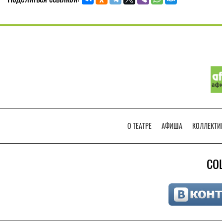
О ТЕАТРЕ
АФИША
КОЛЛЕКТИ
СО