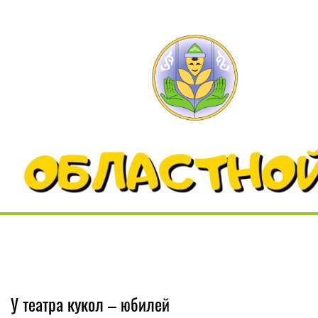
У театра кукол – юбилей