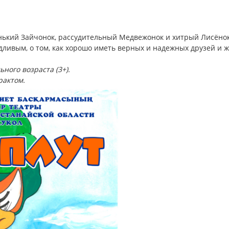
нький Зайчонок, рассудительный Медвежонок и хитрый Лисёнок
едливым, о том, как хорошо иметь верных и надежных друзей и 
ного возраста (3+).
рактом.