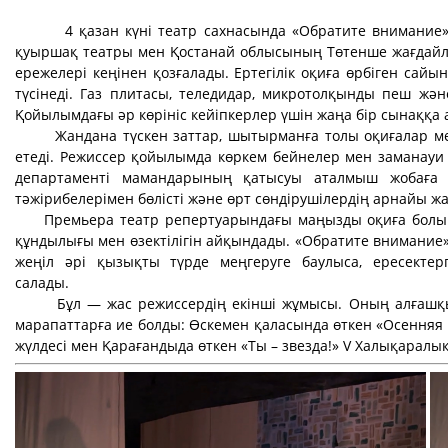
4 қазан күні театр сахнасында «Обратите внимание
қуыршақ театры мен Қостанай облысының Төтенше жағдайлар
ережелері кеңінен қозғалады. Ертегілік оқиға өрбіген сай
түсінеді. Газ плитасы, теледидар, микротолқынды пеш жә
Қойылымдағы әр көрініс кейіпкерлер үшін жаңа бір сынаққа 
Жандана түскен заттар, шытырманға толы оқиғалар мен о
етеді. Режиссер қойылымда көркем бейнелер мен заманауи с
департаменті мамандарының қатысуы аталмыш жобаға ер
тәжірибелерімен бөлісті және өрт сөндірушілердің арнайы 
Премьера театр репертуарындағы маңызды оқиға болып, 
құндылығы мен өзектілігін айқындады. «Обратите внимание»
жеңіл әрі қызықты түрде меңгеруге баулыса, ересектер
салад
Бұл — жас режиссердің екінші жұмысы. Оның алғашқы қой
марапаттарға ие болды: Өскемен қаласында өткен «Осення
жүлдесі мен Қарағандыда өткен «Ты – звезда!» V Халықаралы