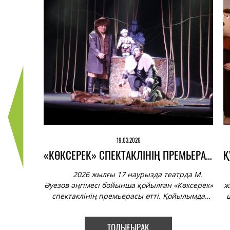
19.03.2026
ҚОСТАНАЙ ҚУЫРШАҚ ТЕАТРЫ АҚТАУДАҒЫ ХАЛЫҚАРАЛЫҚ ФЕСТИВАЛЬДЕН ЖЕҢІСПЕН ОРАЛДЫ!
«КӨКСЕРЕК» СПЕКТАКЛІНІҢ ПРЕМЬЕРАСЫ
трының
2026 жылғы 17 наурызда театрда М.
күйек
Әуезов әңгімесі бойынша қойылған «Көксерек»
ж
ң мәдени
спектаклінің премьерасы өтті. Қойылымда
ш
 «NOMAD
тағдырдың жазуымен адамдар арасында өсіп,
атрлары
ауыл тіршілігіне бейімделген бөлтіріктің өмір
ТОЛЫҒЫРАҚ
алды.
жолы баяндалады. Иелеріне бауыр баскан
қ