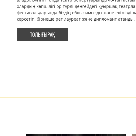
олардың көпшілігі әр түрлі деңгейдегі қуыршақ театр
фестивальдарында біздің облысымызды және елімізді 
көрсетіп, бірнеше рет лауреат және дипломант атанды.
ТОЛЫҒЫРАҚ