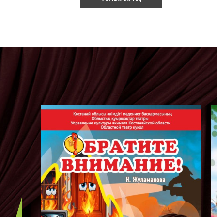
рінен,
Көксерек өзін