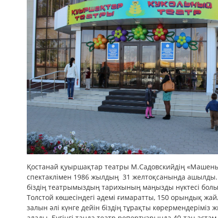
Қостанай қуыршақтар театры М.Садовскийдің «Машень
спектаклімен 1986 жылдың 31 желтоқсанында ашылды.
біздің театрымыздың тарихының маңызды нүктесі бол
Толстой көшесіндегі әдемі ғимаратты, 150 орындық жа
залын әлі күнге дейін біздің тұрақты көрермендеріміз 
алады. Бүгінгі таңда театр репертуарында 40-тан астам