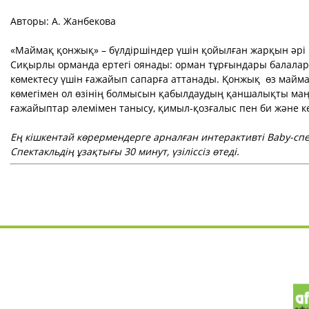
Авторы: А. Жанбекова
«Маймақ қонжық» – бүлдіршіндер үшін қойылған жарқын әрі м
Сиқырлы орманда ертегі оянады: орман тұрғындары балалармен
көмектесу үшін ғажайып сапарға аттанады. Қонжық өз маймақ
көмегімен ол өзінің болмысын қабылдаудың қаншалықты маңыз
ғажайыптар әлемімен танысу, қимыл-қозғалыс пен би және к
Ең кішкентай көрермендерге арналған интерактивті Baby-спек
Спектакльдің ұзақтығы 30 минут, үзіліссіз өтеді.