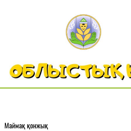
Маймақ қонжық