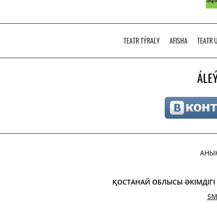
TEATR TÝRALY
AFISHA
TEATR 
ÁLEÝ
АНЫ
ҚОСТАНАЙ ОБЛЫСЫ ӘКІМДІГ
SM