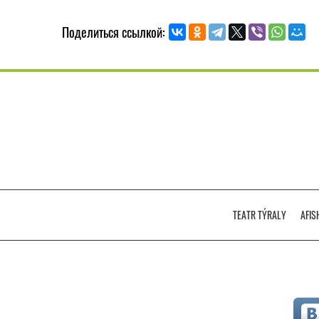
Поделиться ссылкой:
TEATR TÝRALY
AFIS