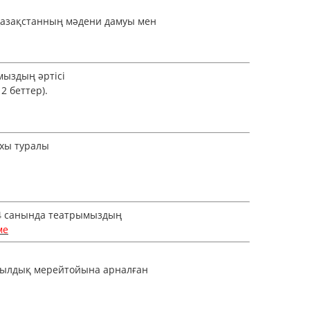
 Қазақстанның мәдени дамуы мен
ыздың әртісі
12 беттер).
хы туралы
4 санында театрымыздың
ме
жылдық мерейтойына арналған