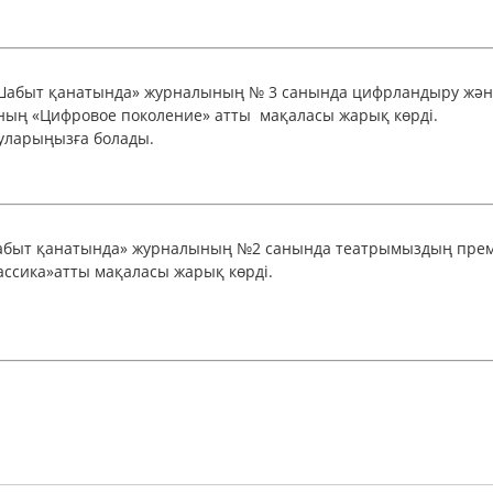
абыт қанатында» журналының № 3 санында цифрландыру жән
ң «Цифровое поколение» атты мақаласы жарық көрді.
уларыңызға болады.
быт қанатында» журналының №2 санында театрымыздың пре
сика»атты мақаласы жарық көрді.