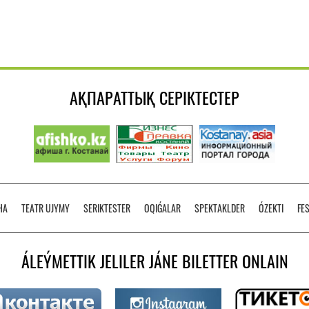
АҚПАРАТТЫҚ СЕРІКТЕСТЕР
HA
TEATR UJYMY
SERIKTESTER
OQIǴALAR
SPEKTAKLDER
ÓZEKTI
FE
ÁLEÝMETTІK JELІLER JÁNE BILETTER ONLAIN