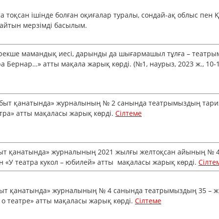
та тоқсан ішінде болған оқиғалар туралы, сондай-ақ облыс пен
яндайтын мерзімді басылым.
кше мамандық иесі, дарынды да шығармашыл тұлға – театрым
Бернар…» атты мақала жарық көрді. (№1, наурыз, 2023 ж., 10-
ыт қанатында» журналының № 2 санында театрымыздың тари
ра» атты мақаласы жарық көрді.
Сілтеме
т қанатында» журналының 2021 жылғы желтоқсан айының № 
«У театра кукол – юбилей» атты мақаласы жарық көрді.
Сілте
т қанатында» журналының № 4 санында театрымыздың 35 – 
 театре» атты мақаласы жарық көрді.
Сілтеме