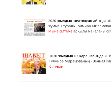
2020 жылдың желтоқсан
айында «Ш
жұмысы туралы Гүлмира Мирамованы
Мына сілтеме
арқылы мақаланы оқ
2020 жылдың 03 қарашасында
«Ша
Гүлмира Мирамованың «Вечная клас
Сілтеме