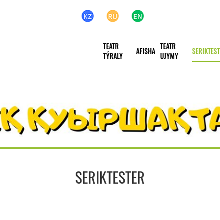
TEATR
TEATR
AFISHA
SERIKTES
TÝRALY
UJYMY
SERIKTESTER