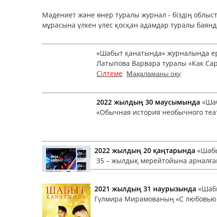
Мәдениет және өнер туралы журнал - біздің облыс
мұрасына үлкен үлес қосқан адамдар туралы ба
«Шабыт қанатында» журналында ере
Латыпова Варвара туралы «Как Сара 
Сілтеме
М
ақаламаны оқу
2022 жылдың 30 маусымында
«Шаб
«Обычная история необычного теат
2022 жылдың 20 қаңтарында
«Шабы
35 – жылдық мерейтойына арналған 
2021 жылдың 31 наурызында
«Шабы
Гүлмира Мирамованың «С любовью о