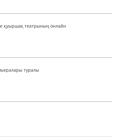
е қуыршақ театрының онлайн
мьералары туралы