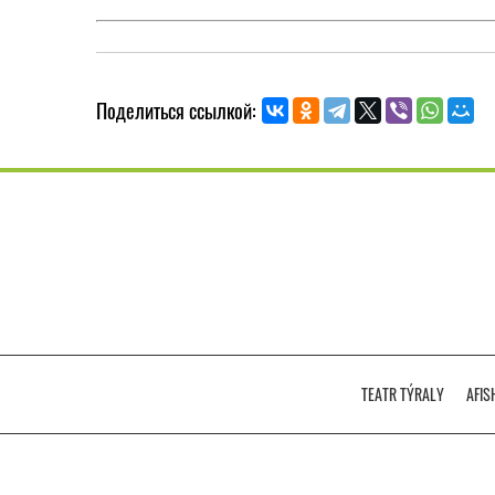
Поделиться ссылкой:
TEATR TÝRALY
AFIS