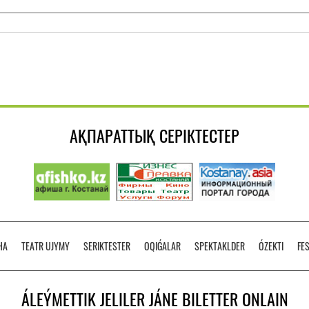
АҚПАРАТТЫҚ СЕРІКТЕСТЕР
HA
TEATR UJYMY
SERIKTESTER
OQIǴALAR
SPEKTAKLDER
ÓZEKTI
FE
ÁLEÝMETTІK JELІLER JÁNE BILETTER ONLAIN