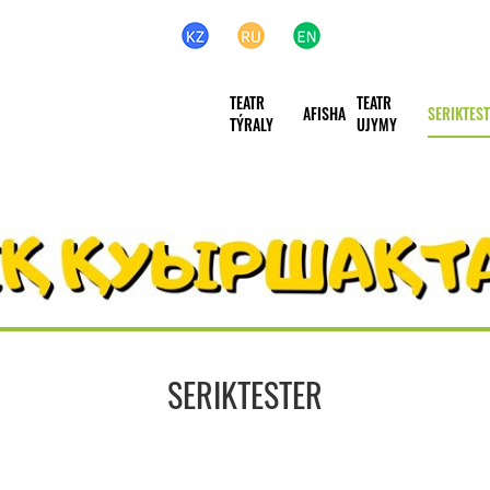
TEATR
TEATR
AFISHA
SERIKTES
TÝRALY
UJYMY
SERIKTESTER