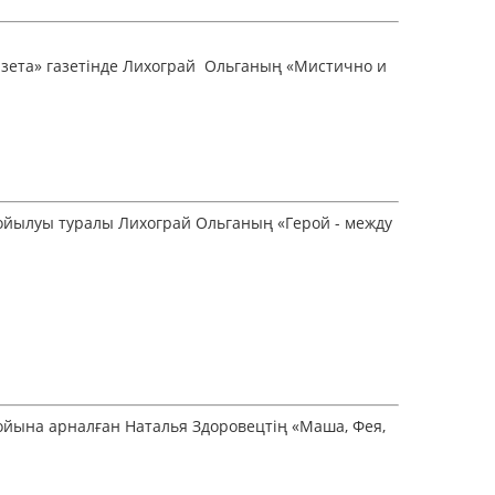
азета» газетінде Лихограй Ольганың «Мистично и
 қойылуы туралы Лихограй Ольганың «Герой - между
тойына арналған Наталья Здоровецтің «Маша, Фея,