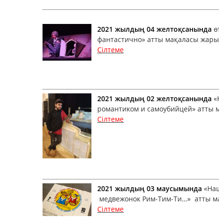
2021 жылдың 04 желтоқсанында
ө
фантастично» атты мақаласы жарық
Сілтеме
2021 жылдың 02 желтоқсанында
«
романтиком и самоубийцей» атты м
Сілтеме
2021 жылдың 03 маусымында
«Наш
медвежонок Рим-Тим-Ти…» атты ма
Сілтеме