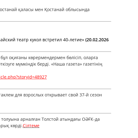
Қостанай қаласы мен Қостанай облысында
айский театр кукол встретил 40-летие»
(
20.02.2026
бұл оқиғаны көрермендермен бөлісіп, оларға
ге мүмкіндік берді. «Наша газета» газетінің
icle.php?storyid=48927
ктаклем для взрослых открывает свой 37-й сезон
 толуына арналған Толстой атындағы ОӘҒК-да
рық көрді.
Сілтеме