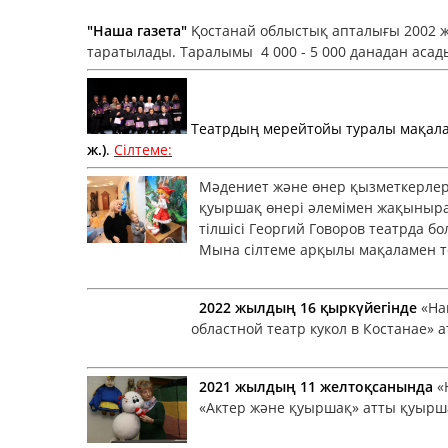
"Наша газета"
Қостанай облыстық апталығы 2002 ж
таратылады. Таралымы 4 000 - 5 000 данадан аса
Театрдың мерейтойы туралы мақала: 
ж.)
.
Сілтеме:
Мәдениет және өнер қызметкерлері к
қуыршақ өнері әлемімен жақынырақ 
тілшісі Георгий Говоров театрда бо
Мына сілтеме арқылы мақаламен т
2022 жылдың 16 қыркүйегінде
«На
областной театр кукол в Костанае» а
2021 жылдың 11 желтоқсанында
«
«Актер және қуыршақ» атты қуыршақ