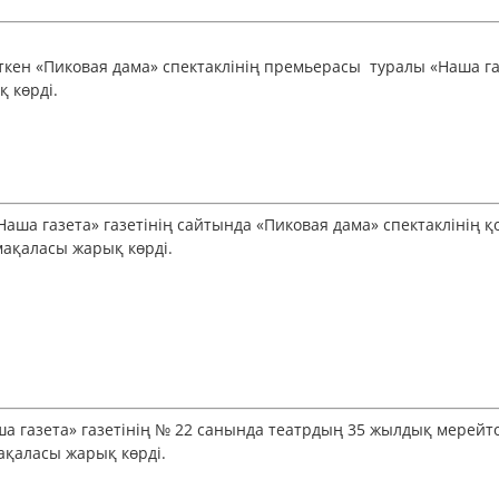
ткен «Пиковая дама» спектаклінің премьерасы туралы «Наша г
 көрді.
Наша газета» газетінің сайтында «Пиковая дама» спектаклінің
ақаласы жарық көрді.
а газета» газетінің № 22 санында театрдың 35 жылдық мерей
қаласы жарық көрді.