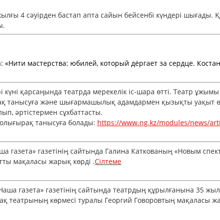
ылғы 4 сәуірден бастап апта сайын бейсенбі күндері шығады. 
ды.
«Нити мастерства: юбилей, который дёргает за сердце. Костан
үні қарсаңында театрда мерекелік іс-шара өтті. Театр ұжымы 
танысуға және шығармашылық адамдармен қызықты уақыт өткізу
лып, әртістермен сұхбаттасты.
олығырақ танысуға болады:
https://www.ng.kz/modules/news/art
ша газета» газетінің сайтында Галина Каткованың «Новым спе
тты мақаласы жарық көрді .
Сілтеме
Наша газета» газетінің сайтында театрдың құрылғанына 35 жыл
 театрының көрмесі туралы Георгий Говоровтың мақаласы жа