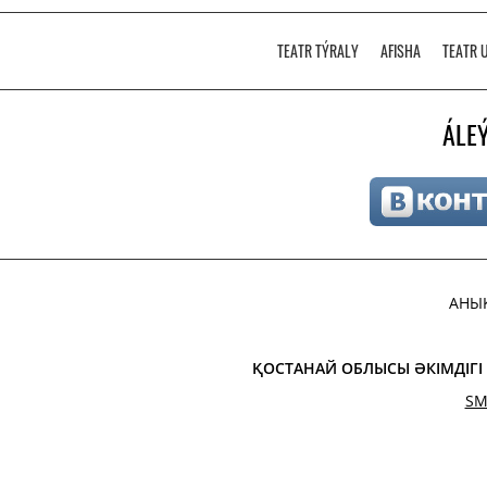
TEATR TÝRALY
AFISHA
TEATR 
ÁLEÝ
АНЫ
ҚОСТАНАЙ ОБЛЫСЫ ӘКІМДІГ
SM