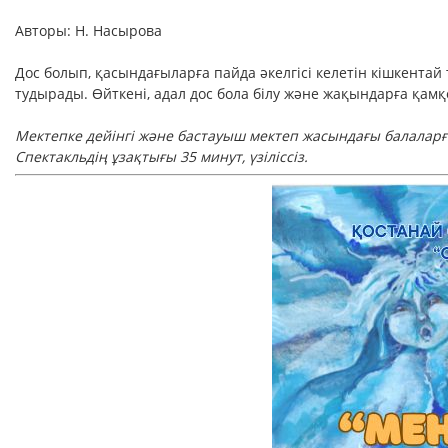
Авторы: Н. Насырова
Дос болып, қасындағыларға пайда әкелгісі келетін кішкентай
тудырады. Өйткені, адал дос бола білу және
жақындарға қамқ
М
ектепке дейінгі және бастауыш мектеп жасындағы балалар
Спектакльдің ұзақтығы 35 минут, үзіліссіз.