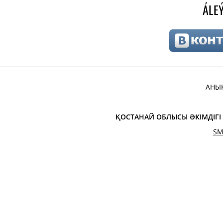
ÁLEÝ
АНЫ
ҚОСТАНАЙ ОБЛЫСЫ ӘКІМДІГ
SM