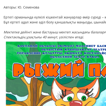
Авторы: Ю. Семенова
Ертегі орманында күлкілі кішкентай жануарлар өмір сүреді –
Бұл ертегі адал және әділ болу қаншалықты маңызды, шынайы
Мектепке дейінгі және бастауыш мектеп жасындағы балаларға
Спектакльдің ұзақтығы 40 минут, үзіліспен өтеді.