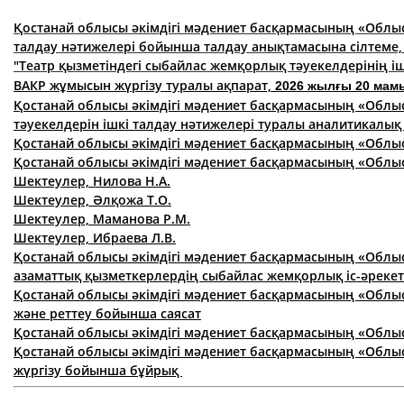
Қостанай облысы әкімдігі мәдениет басқармасының «Облыс
талдау нәтижелері бойынша талдау анықтамасына с
і
лтеме,
"Т
еатр қызметіндегі сыбайлас жемқорлық тәуекелдерінің іш
ВАКР жұмысын жүргізу туралы ақпарат,
2026 жылғы 20 мам
Қостанай облысы әкімдігі мәдениет басқармасының «Облы
тәуекелдерін ішкі талдау нәтижелері туралы аналитикалы
Қостанай облысы әкімдігі мәдениет басқармасының «Обл
Қостанай облысы әкімдігі мәдениет басқармасының «Облы
Шектеулер, Нилова Н.А.
Шектеулер, Әлқожа Т.О.
Шектеулер, Маманова Р.М.
Шектеулер, Ибраева Л.В.
Қостанай облысы әкімдігі мәдениет басқармасының «Облы
азаматтық қызметкерлердің сыбайлас жемқорлық іс-әреке
Қостанай облысы әкімдігі мәдениет басқармасының «Облы
және реттеу бойынша саясат
Қостанай облысы әкімдігі мәдениет басқармасының «Облыс
Қостанай облысы әкімдігі мәдениет басқармасының «Облыс
жүргізу бойынша бұйрық