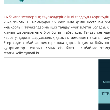
Сыбайлас жемқорлық тәуекелдеріне ішкі талдауды жүргізудін
2024 жылғы 15 мамырдан 15 маусымға дейін Қостанай об
жемқорлық тәуекелдеріне ішкі талдау жүргізілетін болады.
қимыл шараларының бірі болып табылады. Талдау кезінде 
көрсету, қаржы-шаруашылық қызмет, мемлекеттік сатып алу
Егер сізде сыбайлас жемқорлыққа қарсы іс-қимыл бойынша
қуыршақтар театры» КМҚК сіз білетін сыбайлас жемқо
teatrkukolkst@mail.kz