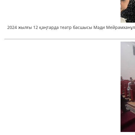
2024 жылғы 12 қаңтарда театр басшысы Мәди Мейрамханұл