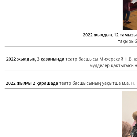
2022 жылдың 12 тамызы
тақырыбы
2022 жылдың 3 қазанында
театр басшысы Михерский Н.В. ұ
мүдделер қақтығысын
2022 жылғы 2 қарашада
театр басшысының уақытша м.а. Н. 