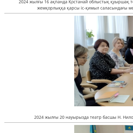
2024 жылғы 16 ақпанда Қостанай облыстық қуыршақ 
жемқорлыққа қарсы іс-қимыл саласындағы мемл
2024 жылғы 20 науырызда театр басшы Н. Нило