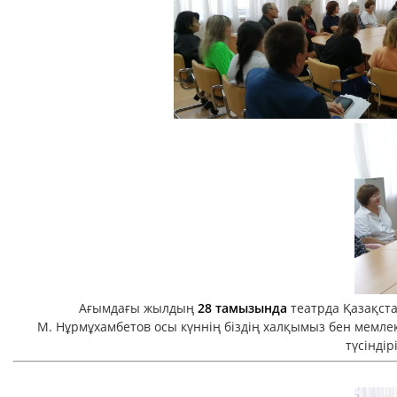
Ағымдағы жылдың
28 тамызында
театрда Қазақста
М. Нұрмұхамбетов осы күннің біздің халқымыз бен мемлек
түсінді