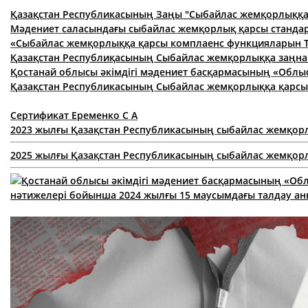
Қазақстан Республикасының Заңы "Сыбайлас жемқорлыққа
Мәдениет саласындағы сыбайлас жемқорлық қарсы станда
«Сыбайлас жемқорлыққа қарсы комплаенс функцияларын Теа
Қазақстан Республиқасының Сыбайлас жемқорлыққа заңна
Қостанай облысы әкімдігі мәдениет басқармасының «Облы
Қазақстан Республикасының Сыбайлас жемқорлыққа қарсы
Сертификат Еременко С А
2023 жылғы Қазақстан Республикасының сыбайлас жемқор
2025 жылғы Қазақстан Республикасының сыбайлас жемқор