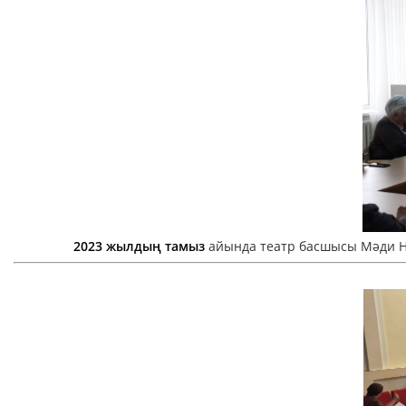
2023 жылдың тамыз
айында театр басшысы Мәди Н