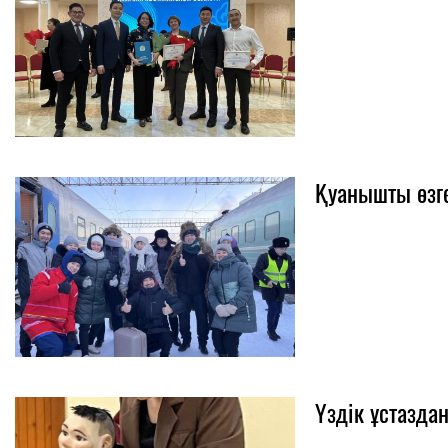
Қуанышты өзге
Үздік ұстазда