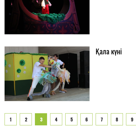
Қала күні
1
2
3
4
5
6
7
8
9