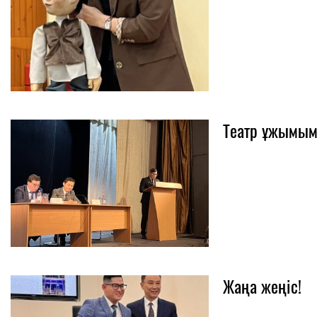
Театр ұжымыме
Жаңа жеңіс!