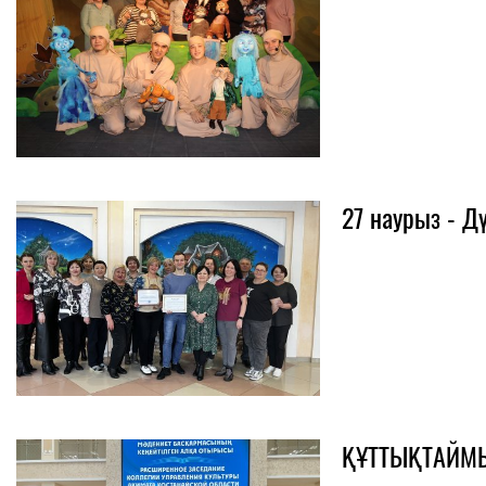
27 наурыз - Дү
ҚҰТТЫҚТАЙМ